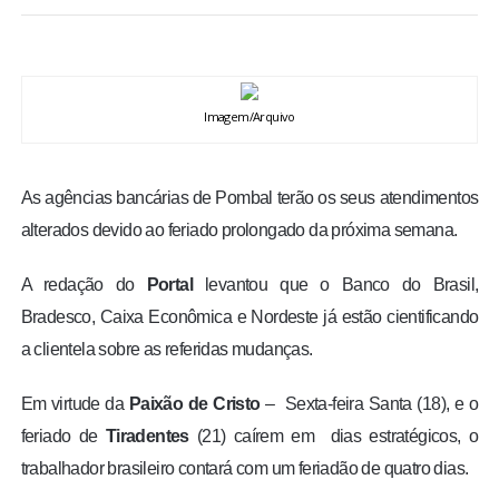
BRASIL
MUNDO
Imagem/Arquivo
ESPORTES
As agências bancárias de Pombal terão os seus atendimentos
ENTRETENIMENTO
alterados devido ao feriado prolongado da próxima semana.
ENQUETE
A redação do
Portal
levantou que o Banco do Brasil,
Bradesco, Caixa Econômica e Nordeste já estão cientificando
TV LPB
a clientela sobre as referidas mudanças.
FOTOS
Em virtude da
Paixão de Cristo
– Sexta-feira Santa (18), e o
feriado de
Tiradentes
(21) caírem em dias estratégicos, o
COLUNISTAS
trabalhador brasileiro contará com um feriadão de quatro dias.