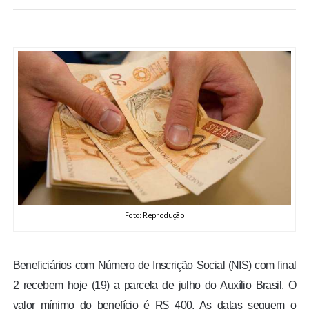
BRASIL
MUNDO
ESPORTES
ENTRETENIMENTO
ENQUETE
TV LPB
Foto: Reprodução
FOTOS
Beneficiários com Número de Inscrição Social (NIS) com final
COLUNISTAS
2 recebem hoje (19) a parcela de julho do Auxílio Brasil. O
valor mínimo do benefício é R$ 400. As datas seguem o