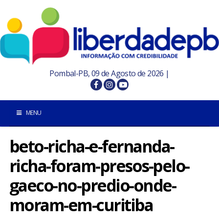
Pombal-PB, 09 de Agosto de 2026 |
MENU
beto-richa-e-fernanda-
INÍCIO
richa-foram-presos-pelo-
POMBAL E REGIÃO
gaeco-no-predio-onde-
PARAÍBA
moram-em-curitiba