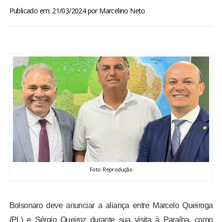
BRASIL
Publicado em: 21/03/2024
por
Marcelino Neto
MUNDO
ESPORTES
ENTRETENIMENTO
ENQUETE
TV LPB
Foto: Reprodução
FOTOS
COLUNISTAS
Bolsonaro deve anunciar a aliança entre Marcelo Queiroga
(PL) e Sérgio Queiroz durante sua visita à Paraíba, como