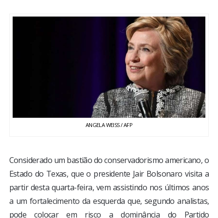
BRASIL
MUNDO
ESPORTES
ENTRETENIMENTO
ENQUETE
ANGELA WEISS / AFP
TV LPB
Considerado um bastião do conservadorismo americano, o
FOTOS
Estado do Texas, que o presidente Jair Bolsonaro visita a
partir desta quarta-feira, vem assistindo nos últimos anos
COLUNISTAS
a um fortalecimento da esquerda que, segundo analistas,
pode colocar em risco a dominância do Partido