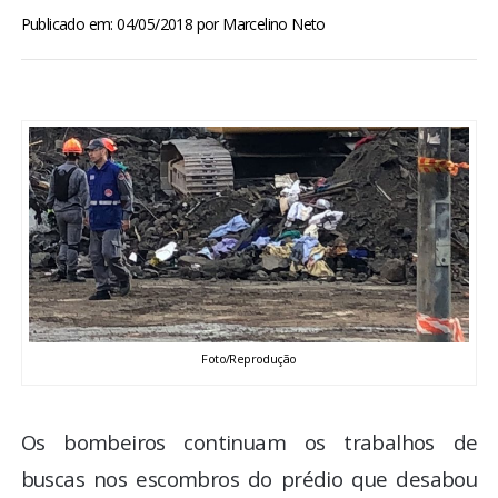
BRASIL
Publicado em: 04/05/2018
por
Marcelino Neto
MUNDO
ESPORTES
ENTRETENIMENTO
ENQUETE
TV LPB
Foto/Reprodução
FOTOS
Os bombeiros continuam os trabalhos de
COLUNISTAS
buscas nos escombros do prédio que desabou