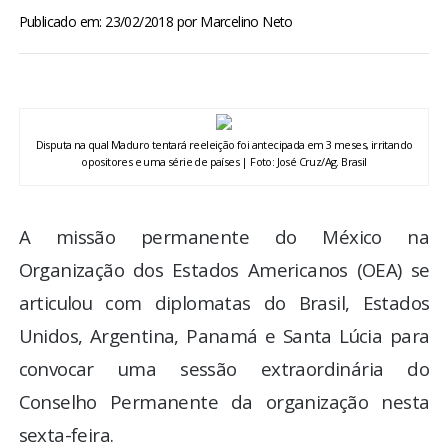
BRASIL
Publicado em: 23/02/2018
por
Marcelino Neto
MUNDO
ESPORTES
Disputa na qual Maduro tentará reeleição foi antecipada em 3 meses, irritando
opositores e uma série de países | Foto: José Cruz/Ag. Brasil
ENTRETENIMENTO
A missão permanente do México na
ENQUETE
Organização dos Estados Americanos (OEA) se
TV LPB
articulou com diplomatas do Brasil, Estados
Unidos, Argentina, Panamá e Santa Lúcia para
FOTOS
convocar uma sessão extraordinária do
Conselho Permanente da organização nesta
COLUNISTAS
sexta-feira.