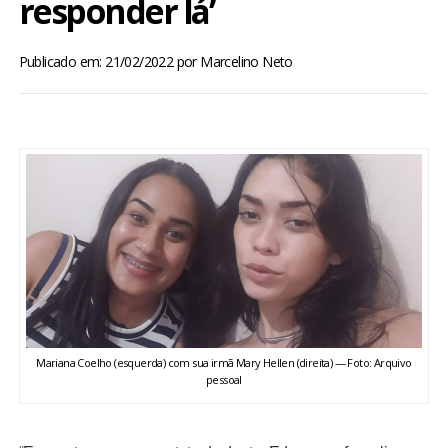
responder lá’
BRASIL
Publicado em: 21/02/2022
por
Marcelino Neto
MUNDO
ESPORTES
ENTRETENIMENTO
ENQUETE
TV LPB
FOTOS
Mariana Coelho (esquerda) com sua irmã Mary Hellen (direita) — Foto: Arquivo
pessoal
COLUNISTAS