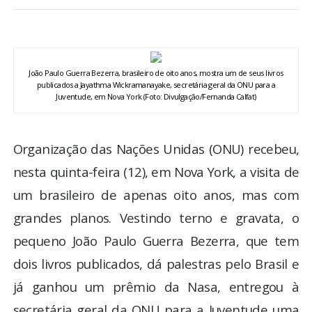
BRASIL
MUNDO
João Paulo Guerra Bezerra, brasileiro de oito anos, mostra um de seus livros
publicados a Jayathma Wickramanayake, secretária geral da ONU para a
ESPORTES
Juventude, em Nova York (Foto: Divulgação/Fernanda Calfat)
ENTRETENIMENTO
Organização das Nações Unidas (ONU) recebeu,
ENQUETE
nesta quinta-feira (12), em Nova York, a visita de
um brasileiro de apenas oito anos, mas com
TV LPB
grandes planos. Vestindo terno e gravata, o
pequeno João Paulo Guerra Bezerra, que tem
FOTOS
dois livros publicados, dá palestras pelo Brasil e
já ganhou um prêmio da Nasa, entregou à
COLUNISTAS
secretária geral da ONU para a Juventude uma