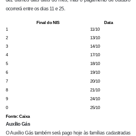
ocorrerá entre os dias 11 e 25.
Final do NIS
Data
1
11/10
2
13/10
3
14/10
4
17/10
5
18/10
6
19/10
7
20/10
8
21/10
9
24/10
0
25/10
Fonte: Caixa
Auxílio Gás
O Auxílio Gás também será pago hoje às famílias cadastradas