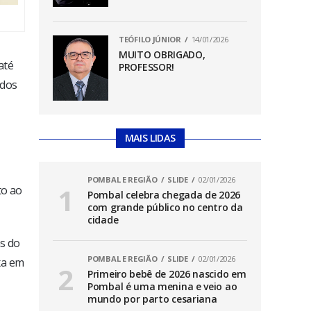
TEÓFILO JÚNIOR
14/01/2026
MUITO OBRIGADO,
até
PROFESSOR!
idos
MAIS LIDAS
POMBAL E REGIÃO
SLIDE
02/01/2026
to ao
Pombal celebra chegada de 2026
com grande público no centro da
cidade
as do
POMBAL E REGIÃO
SLIDE
02/01/2026
xa em
Primeiro bebê de 2026 nascido em
Pombal é uma menina e veio ao
mundo por parto cesariana