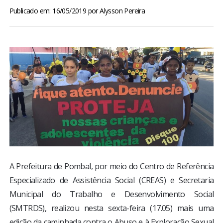
BRASIL
Publicado em: 16/05/2019
por
Alysson Pereira
MUNDO
ESPORTES
ENTRETENIMENTO
ENQUETE
TV LPB
A Prefeitura de Pombal, por meio do Centro de Referência
FOTOS
Especializado de Assistência Social (CREAS) e Secretaria
Municipal do Trabalho e Desenvolvimento Social
COLUNISTAS
(SMTRDS), realizou nesta sexta-feira (17.05) mais uma
edição da caminhada contra o Abuso e à Exploração Sexual