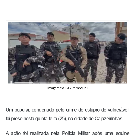
BRASIL
MUNDO
ESPORTES
ENTRETENIMENTO
ENQUETE
Imagem/3a CIA - Pombal PB
TV LPB
FOTOS
Um popular, condenado pelo crime de estupro de vulnerável,
foi preso nesta quinta-feira (25), na cidade de Cajazeirinhas.
COLUNISTAS
A ação foi realizada pela Polícia Militar após uma equipe