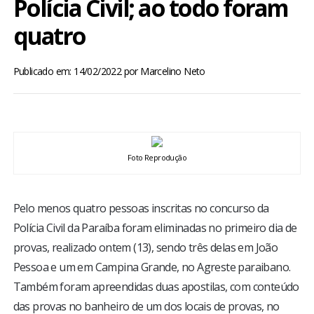
Polícia Civil; ao todo foram
BRASIL
quatro
MUNDO
Publicado em: 14/02/2022
por
Marcelino Neto
ESPORTES
ENTRETENIMENTO
Foto Reprodução
ENQUETE
Pelo menos quatro pessoas inscritas no concurso da
TV LPB
Polícia Civil da Paraíba foram eliminadas no primeiro dia de
provas, realizado ontem (13), sendo três delas em João
FOTOS
Pessoa e um em Campina Grande, no Agreste paraibano.
Também foram apreendidas duas apostilas, com conteúdo
COLUNISTAS
das provas no banheiro de um dos locais de provas, no