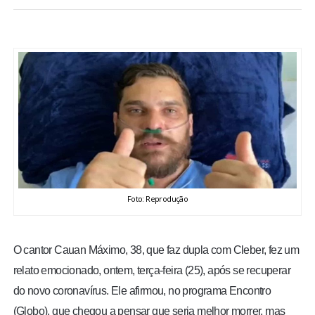
BRASIL
MUNDO
ESPORTES
ENTRETENIMENTO
ENQUETE
Foto: Reprodução
TV LPB
FOTOS
O cantor Cauan Máximo, 38, que faz dupla com Cleber, fez um
relato emocionado, ontem, terça-feira (25), após se recuperar
COLUNISTAS
do novo coronavírus. Ele afirmou, no programa Encontro
(Globo), que chegou a pensar que seria melhor morrer, mas