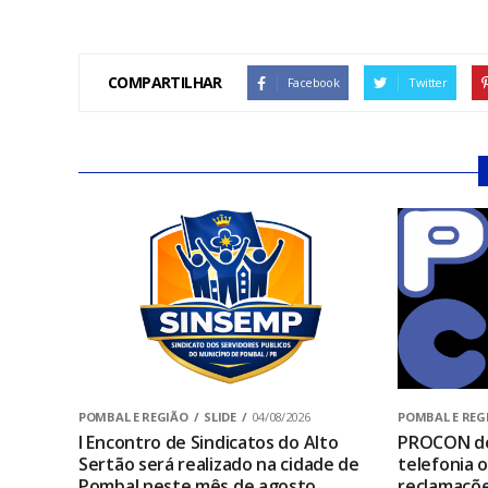
COMPARTILHAR
Facebook
Twitter
POMBAL E REGIÃO
SLIDE
04/08/2026
POMBAL E REG
I Encontro de Sindicatos do Alto
PROCON de
Sertão será realizado na cidade de
telefonia 
Pombal neste mês de agosto
reclamaçõ