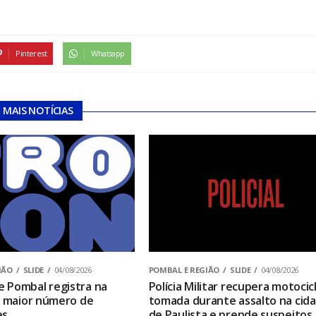
Pinterest
Whatsapp
MAIS NOTÍCIAS
IÃO
SLIDE
04/08/2026
POMBAL E REGIÃO
SLIDE
04/08/2026
 Pombal registra na
Polícia Militar recupera motocic
o maior número de
tomada durante assalto na cid
es
de Paulista e prende suspeitos