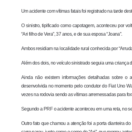
Um acidente com vítimas fatais foi registrado na tarde de
O sinistro, tipificado como capotagem, aconteceu por vol
“Ari filho de Vera”, 37 anos, e de sua esposa “Joana”.
Ambos residiam na localidade rural conhecida por “Arruda
Além dos dois, no veículo sinistrado seguia uma criança de
Ainda não existem informações detalhadas sobre o ac
desenvolvida no momento pelo condutor do Fiat Uno Way
vezes na rodovia sendo as vítimas arremessadas para for
Segundo a PRF o acidente aconteceu em uma reta, no se
Outro fato que chamou a atenção foi a porta dianteira d
carro parou, junto como o corpo de “Ari”, que morreu ant