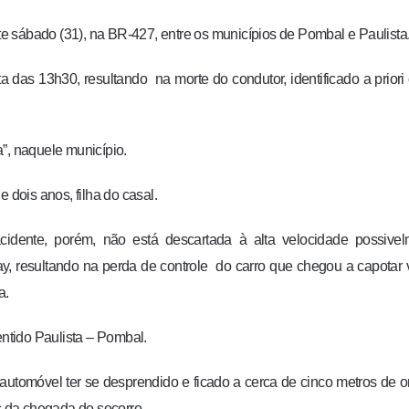
ste sábado (31), na BR-427, entre os municípios de Pombal e Paulista
ta das 13h30, resultando na morte do condutor, identificado a prior
”, naquele município.
 dois anos, filha do casal.
idente, porém, não está descartada à alta velocidade possivel
, resultando na perda de controle do carro que chegou a capotar 
a.
ntido Paulista – Pombal.
o automóvel ter se desprendido e ficado a cerca de cinco metros de 
es da chegada do socorro.