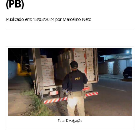
(PB)
BRASIL
Publicado em: 13/03/2024
por
Marcelino Neto
MUNDO
ESPORTES
ENTRETENIMENTO
ENQUETE
TV LPB
FOTOS
Foto: Divulgação
COLUNISTAS