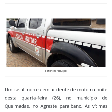
BRASIL
MUNDO
ESPORTES
ENTRETENIMENTO
ENQUETE
Foto/Reprodução
TV LPB
FOTOS
Um casal morreu em acidente de moto na noite
desta quarta-feira (26), no município de
COLUNISTAS
Queimadas, no Agreste paraibano. As vítimas