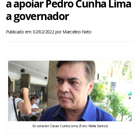
a apoiar Pedro Cunha Lima
BRASIL
a governador
MUNDO
Publicado em: 02/02/2022
por
Marcelino Neto
ESPORTES
ENTRETENIMENTO
ENQUETE
TV LPB
FOTOS
Ex-senador Cássio Cunha Lima. (Foto: Walla Santos)
COLUNISTAS