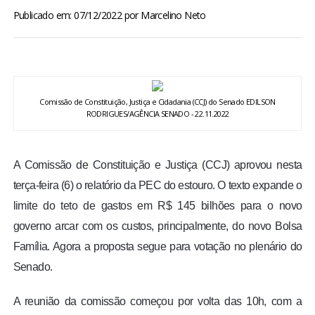
BRASIL
Publicado em: 07/12/2022
por
Marcelino Neto
MUNDO
ESPORTES
Comissão de Constituição, Justiça e Cidadania (CCJ) do Senado EDILSON
RODRIGUES/AGÊNCIA SENADO - 22.11.2022
ENTRETENIMENTO
A Comissão de Constituição e Justiça (CCJ) aprovou nesta
ENQUETE
terça-feira (6) o relatório da PEC do estouro. O texto expande o
limite do teto de gastos em R$ 145 bilhões para o novo
TV LPB
governo arcar com os custos, principalmente, do novo Bolsa
Família. Agora a proposta segue para votação no plenário do
FOTOS
Senado.
COLUNISTAS
A reunião da comissão começou por volta das 10h, com a