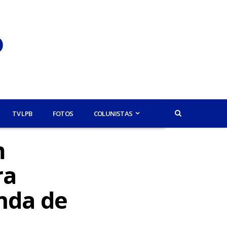
TV LPB
FOTOS
COLUNISTAS
m
ra
enda de