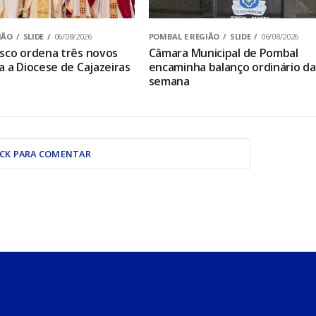
IÃO
SLIDE
06/08/2026
POMBAL E REGIÃO
SLIDE
06/08/2026
sco ordena três novos
Câmara Municipal de Pombal
a a Diocese de Cajazeiras
encaminha balanço ordinário da
semana
ICK PARA COMENTAR