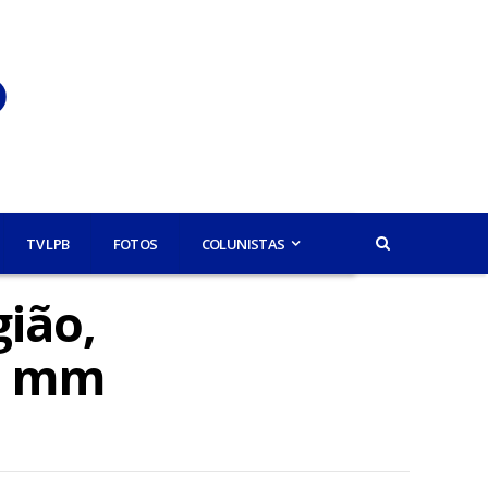
TV LPB
FOTOS
COLUNISTAS
gião,
57 mm