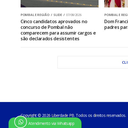
POMBAL E REGIÃO
SLIDE
07/08/2026
POMBAL E REG
Cinco candidatos aprovados no
Dom Franci
concurso de Pombal não
padres par
comparecem para assumir cargos e
são declarados desistentes
CL
Copyright © 2026 Liberdade PB. Todos os direitos reservados.
Atendimento via Whatsapp