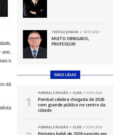
TEÓFILO JÚNIOR
14/01/2026
MUITO OBRIGADO,
rdade,
PROFESSOR!
e ano.
enas o
MAIS LIDAS
nos dá
POMBAL E REGIÃO
SLIDE
02/01/2026
Pombal celebra chegada de 2026
com grande público no centro da
prévia
cidade
.
POMBAL E REGIÃO
SLIDE
02/01/2026
Primeiro bebê de 2026 nascido em