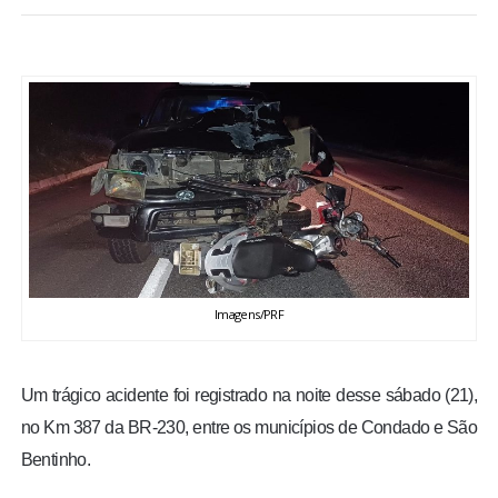
BRASIL
MUNDO
ESPORTES
ENTRETENIMENTO
ENQUETE
Imagens/PRF
TV LPB
FOTOS
Um trágico acidente foi registrado na noite desse sábado (21),
no Km 387 da BR-230, entre os municípios de Condado e São
COLUNISTAS
Bentinho.