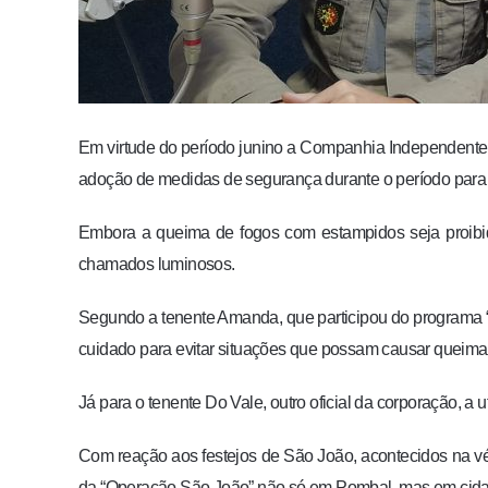
Em virtude do período junino a Companhia Independente 
adoção de medidas de segurança durante o período para e
Embora a queima de fogos com estampidos seja proibida
chamados luminosos.
Segundo a tenente Amanda, que participou do programa
cuidado para evitar situações que possam causar queimad
Já para o tenente Do Vale, outro oficial da corporação, a
Com reação aos festejos de São João, acontecidos na v
da “Operação São João” não só em Pombal, mas em cidad