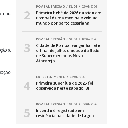
POMBAL E REGIÃO
SLIDE
02/01/2026
Primeiro bebê de 2026 nascido em
al que
Pombal é uma menina e veio ao
mundo por parto cesariana
POMBAL E REGIÃO
SLIDE
10/02/2026
Cidade de Pombal vai ganhar até
ação à
o final de julho, unidade da Rede
de Supermercados Novo
Atacarejo
oração
ENTRETENIMENTO
03/01/2026
Primeira super lua de 2026 foi
observada neste sábado (3)
POMBAL E REGIÃO
SLIDE
02/01/2026
Incêndio é registrado em
residência na cidade de Lagoa