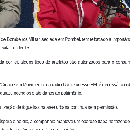
de Bombeiros Militar, sediada em Pombal, tem reforçado a importân
vitar acidentes.
 por lei, alguns tipos de artefatos são autorizados para o consu
 “Cidade em Movimento” da rádio Bom Sucesso FM, é necessário o 
uras, incêndios e até danos ao patrimônio.
 utilização de fogueiras na área urbana continua sem permissão.
éspera e no dia, a companhia manteve um operoso trabalho fazendo
es de sua área geográfica de atuação.