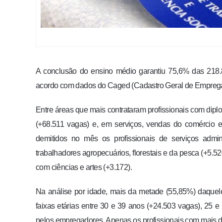
A conclusão do ensino médio garantiu 75,6% das 218.8
acordo com dados do Caged (Cadastro Geral de Emprega
Entre áreas que mais contrataram profissionais com dip
(+68.511 vagas) e, em serviços, vendas do comércio 
demitidos no mês os profissionais de serviços admini
trabalhadores agropecuários, florestais e da pesca (+5.
com ciências e artes (+3.172).
Na análise por idade, mais da metade (55,85%) daquel
faixas etárias entre 30 e 39 anos (+24.503 vagas), 25 
pelos empregadores. Apenas os profissionais com mais de