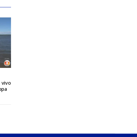
 vivo
opa