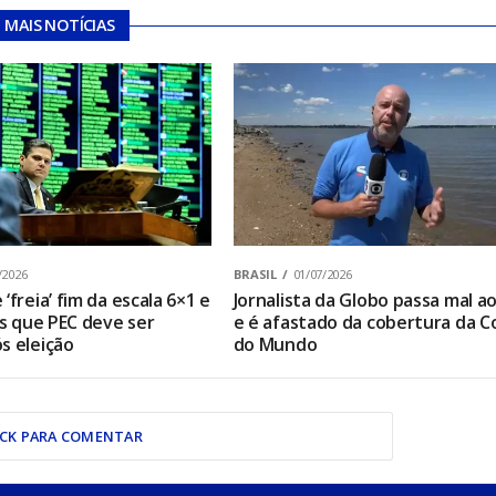
MAIS NOTÍCIAS
/2026
BRASIL
01/07/2026
‘freia’ fim da escala 6×1 e
Jornalista da Globo passa mal ao
os que PEC deve ser
e é afastado da cobertura da C
s eleição
do Mundo
ICK PARA COMENTAR