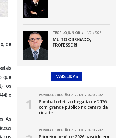
TEÓFILO JÚNIOR
14/01/2026
MUITO OBRIGADO,
ho, de
PROFESSOR!
triais
MAIS LIDAS
o que
1), os
844) e
POMBAL E REGIÃO
SLIDE
02/01/2026
Pombal celebra chegada de 2026
com grande público no centro da
cidade
os. As
giadas
POMBAL E REGIÃO
SLIDE
02/01/2026
Primeiro bebê de 2026 nascido em
rtados