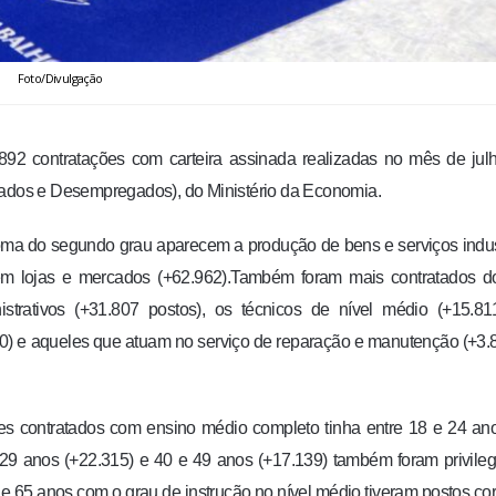
Foto/Divulgação
92 contratações com carteira assinada realizadas no mês de jul
dos e Desempregados), do Ministério da Economia.
loma do segundo grau aparecem a produção de bens e serviços indus
em lojas e mercados (+62.962).Também foram mais contratados d
strativos (+31.807 postos), os técnicos de nível médio (+15.81
520) e aqueles que atuam no serviço de reparação e manutenção (+3.
es contratados com ensino médio completo tinha entre 18 e 24 an
e 29 anos (+22.315) e 40 e 49 anos (+17.139) também foram privile
 65 anos com o grau de instrução no nível médio tiveram postos co