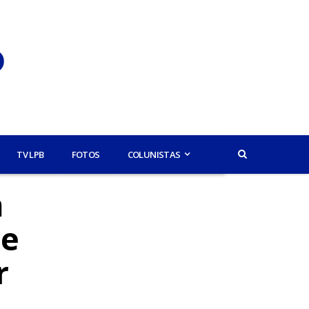
TV LPB
FOTOS
COLUNISTAS
m
 e
r