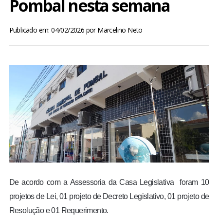
Pombal nesta semana
BRASIL
Publicado em: 04/02/2026
por
Marcelino Neto
MUNDO
ESPORTES
ENTRETENIMENTO
ENQUETE
TV LPB
FOTOS
De acordo com a Assessoria da Casa Legislativa foram 10
projetos de Lei, 01 projeto de Decreto Legislativo, 01 projeto de
COLUNISTAS
Resolução e 01 Requerimento.