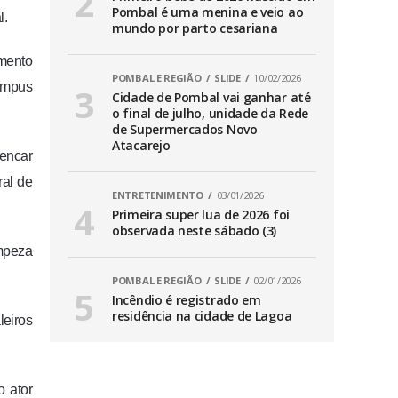
Pombal é uma menina e veio ao
l.
mundo por parto cesariana
mento
POMBAL E REGIÃO
SLIDE
10/02/2026
campus
Cidade de Pombal vai ganhar até
o final de julho, unidade da Rede
de Supermercados Novo
Atacarejo
encar
ral de
ENTRETENIMENTO
03/01/2026
Primeira super lua de 2026 foi
observada neste sábado (3)
mpeza
POMBAL E REGIÃO
SLIDE
02/01/2026
Incêndio é registrado em
residência na cidade de Lagoa
leiros
 ator