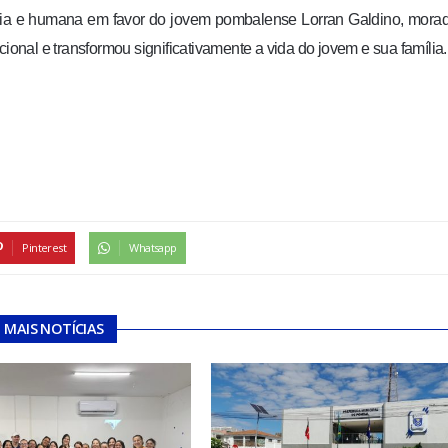
idária e humana em favor do jovem pombalense Lorran Galdino, mora
nal e transformou significativamente a vida do jovem e sua família.
Pinterest
Whatsapp
MAIS NOTÍCIAS