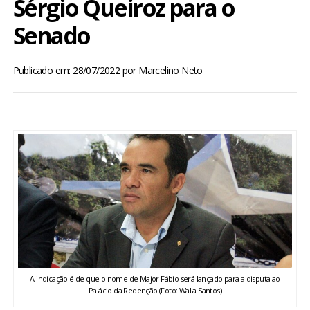
Sérgio Queiroz para o
BRASIL
Senado
MUNDO
Publicado em: 28/07/2022
por
Marcelino Neto
ESPORTES
ENTRETENIMENTO
ENQUETE
TV LPB
FOTOS
A indicação é de que o nome de Major Fábio será lançado para a disputa ao
COLUNISTAS
Palácio da Redenção (Foto: Walla Santos)