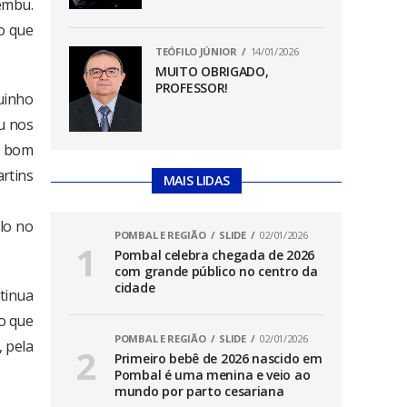
embu.
to que
TEÓFILO JÚNIOR
14/01/2026
MUITO OBRIGADO,
PROFESSOR!
uinho
u nos
s bom
rtins
MAIS LIDAS
lo no
POMBAL E REGIÃO
SLIDE
02/01/2026
Pombal celebra chegada de 2026
com grande público no centro da
cidade
tinua
o que
POMBAL E REGIÃO
SLIDE
02/01/2026
, pela
Primeiro bebê de 2026 nascido em
Pombal é uma menina e veio ao
mundo por parto cesariana