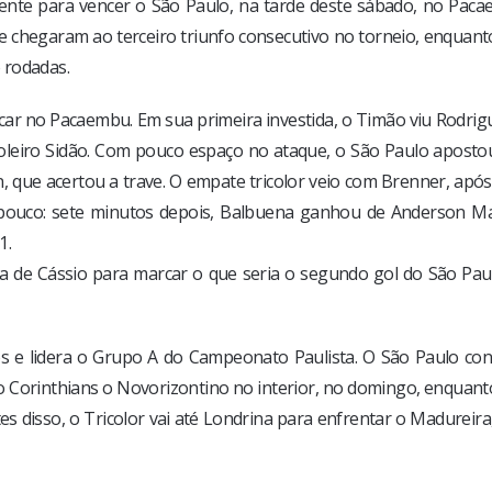
ciente para vencer o São Paulo, na tarde deste sábado, no Paca
 e chegaram ao terceiro triunfo consecutivo no torneio, enquan
 rodadas.
car no Pacaembu. Em sua primeira investida, o Timão viu Rodrig
oleiro Sidão. Com pouco espaço no ataque, o São Paulo aposto
, que acertou a trave. O empate tricolor veio com Brenner, apó
u pouco: sete minutos depois, Balbuena ganhou de Anderson Ma
1.
da de Cássio para marcar o que seria o segundo gol do São Pau
s e lidera o Grupo A do Campeonato Paulista. O São Paulo con
 Corinthians o Novorizontino no interior, no domingo, enquant
 disso, o Tricolor vai até Londrina para enfrentar o Madureira