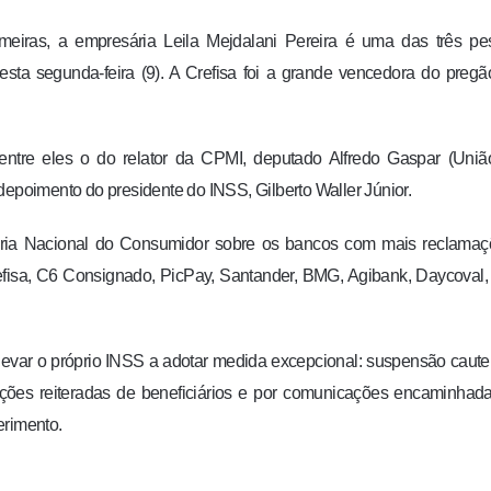
meiras, a empresária Leila Mejdalani Pereira é uma das três pe
ta segunda-feira (9). A Crefisa foi a grande vencedora do preg
entre eles o do relator da CPMI, deputado Alfredo Gaspar (Uniã
depoimento do presidente do INSS, Gilberto Waller Júnior.
etaria Nacional do Consumidor sobre os bancos com mais reclama
Crefisa, C6 Consignado, PicPay, Santander, BMG, Agibank, Daycoval
a levar o próprio INSS a adotar medida excepcional: suspensão caute
ções reiteradas de beneficiários e por comunicações encaminhad
uerimento.