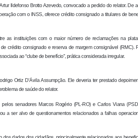
ur Ildefonso Brotto Azevedo, convocado a pedido do relator. De 
eração com o INSS, oferece crédito consignado a titulares de bene
ntre as instituições com o maior número de reclamações na plat
tão de crédito consignado e reserva de margem consignável (RMC).
sociada ao “clube de benefício”, prática considerada irregular.
odrigo Ortiz D’Ávila Assumpção. Ele deveria ter prestado depoime
 problema de saúde do relator.
s pelos senadores Marcos Rogério (PL-RO) e Carlos Viana (PSD
u a ser alvo de questionamentos relacionados a falhas operacio
 dos dados dos cidadãos, principalmente relacionados aos benefic