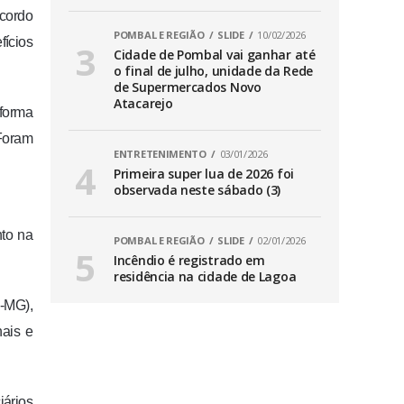
acordo
POMBAL E REGIÃO
SLIDE
10/02/2026
fícios
Cidade de Pombal vai ganhar até
o final de julho, unidade da Rede
de Supermercados Novo
Atacarejo
aforma
 Foram
ENTRETENIMENTO
03/01/2026
Primeira super lua de 2026 foi
observada neste sábado (3)
nto na
POMBAL E REGIÃO
SLIDE
02/01/2026
Incêndio é registrado em
residência na cidade de Lagoa
-MG),
nais e
iários