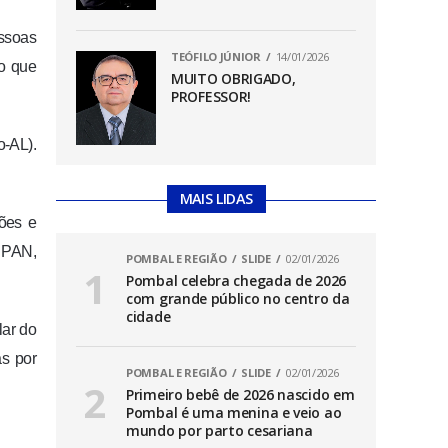
ssoas
TEÓFILO JÚNIOR
14/01/2026
ão que
MUITO OBRIGADO,
PROFESSOR!
o-AL).
MAIS LIDAS
ções e
, PAN,
POMBAL E REGIÃO
SLIDE
02/01/2026
Pombal celebra chegada de 2026
com grande público no centro da
cidade
lar do
as por
POMBAL E REGIÃO
SLIDE
02/01/2026
Primeiro bebê de 2026 nascido em
Pombal é uma menina e veio ao
mundo por parto cesariana