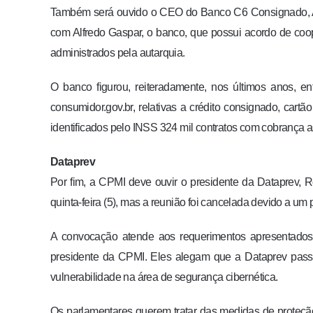
Também será ouvido o CEO do Banco C6 Consignado, Art
com Alfredo Gaspar, o banco, que possui acordo de coop
administrados pela autarquia.
O banco figurou, reiteradamente, nos últimos anos, e
consumidor.gov.br, relativas a crédito consignado, car
identificados pelo INSS 324 mil contratos com cobrança as
Dataprev
Por fim, a CPMI deve ouvir o presidente da Dataprev, R
quinta-feira (5), mas a reunião foi cancelada devido a um
A convocação atende aos requerimentos apresentado
presidente da CPMI. Eles alegam que a Dataprev passo
vulnerabilidade na área de segurança cibernética.
Os parlamentares querem tratar das medidas de proteção