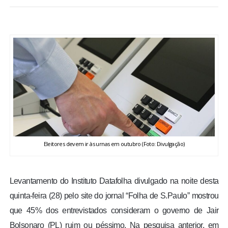
BRASIL
MUNDO
ESPORTES
ENTRETENIMENTO
ENQUETE
Eleitores devem ir às urnas em outubro (Foto: Divulgação)
TV LPB
FOTOS
Levantamento do Instituto Datafolha divulgado na noite desta
quinta-feira (28) pelo site do jornal “Folha de S.Paulo” mostrou
COLUNISTAS
que 45% dos entrevistados consideram o governo de Jair
Bolsonaro (PL) ruim ou péssimo. Na pesquisa anterior, em