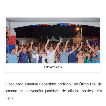
BRASIL
MUNDO
ESPORTES
ENTRETENIMENTO
ENQUETE
Foto: assessoria
TV LPB
FOTOS
O deputado estadual Gilbertinho participou no último final de
semana da convenção partidária de aliados políticos em
COLUNISTAS
Lagoa.