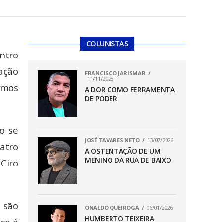
COLUNISTAS
ntro
zação
FRANCISCO JARISMAR
11/11/2025
emos
A DOR COMO FERRAMENTA
DE PODER
o se
JOSÉ TAVARES NETO
13/07/2026
uatro
A OSTENTAÇÃO DE UM
MENINO DA RUA DE BAIXO
 Ciro
 são
ONALDO QUEIROGA
06/01/2026
HUMBERTO TEIXEIRA
ese é