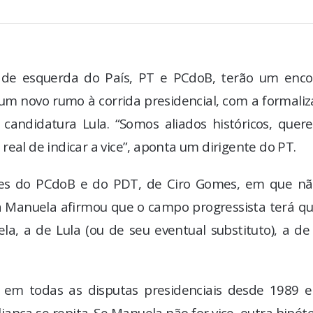
os de esquerda do País, PT e PCdoB, terão um enco
 um novo rumo à corrida presidencial, com a formali
candidatura Lula. “Somos aliados históricos, quer
eal de indicar a vice”, aponta um dirigente do PT.
tes do PCdoB e do PDT, de Ciro Gomes, em que nã
ia Manuela afirmou que o campo progressista terá q
a, a de Lula (ou de seu eventual substituto), a de
 em todas as disputas presidenciais desde 1989 e
liança se repita. Se Manuela não for vice, outra hipót