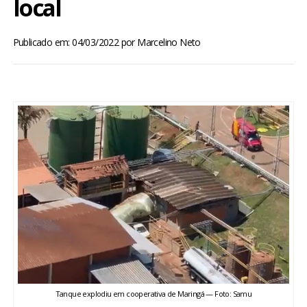
local
BRASIL
Publicado em: 04/03/2022
por
Marcelino Neto
MUNDO
ESPORTES
ENTRETENIMENTO
ENQUETE
TV LPB
FOTOS
COLUNISTAS
Tanque explodiu em cooperativa de Maringá — Foto: Samu