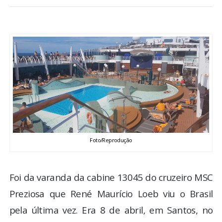
BRASIL
MUNDO
ESPORTES
ENTRETENIMENTO
ENQUETE
Foto/Reprodução
TV LPB
FOTOS
Foi da varanda da cabine 13045 do cruzeiro MSC
Preziosa que René Maurício Loeb viu o Brasil
COLUNISTAS
pela última vez. Era 8 de abril, em Santos, no