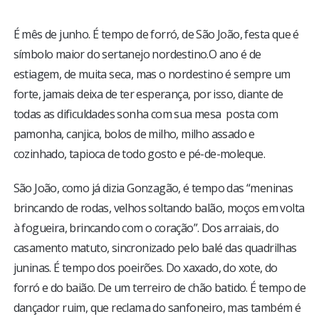
BRASIL
É mês de junho. É tempo de forró, de São João, festa que é
MUNDO
símbolo maior do sertanejo nordestino.O ano é de
estiagem, de muita seca, mas o nordestino é sempre um
ESPORTES
forte, jamais deixa de ter esperança, por isso, diante de
todas as dificuldades sonha com sua mesa posta com
ENTRETENIMENTO
pamonha, canjica, bolos de milho, milho assado e
cozinhado, tapioca de todo gosto e pé-de-moleque.
ENQUETE
São João, como já dizia Gonzagão, é tempo das “meninas
brincando de rodas, velhos soltando balão, moços em volta
TV LPB
à fogueira, brincando com o coração”. Dos arraiais, do
casamento matuto, sincronizado pelo balé das quadrilhas
FOTOS
juninas. É tempo dos poeirões. Do xaxado, do xote, do
forró e do baião. De um terreiro de chão batido. É tempo de
COLUNISTAS
dançador ruim, que reclama do sanfoneiro, mas também é