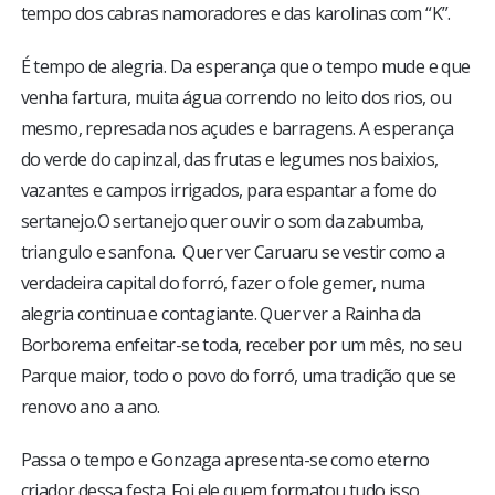
tempo dos cabras namoradores e das karolinas com “K”.
É tempo de alegria. Da esperança que o tempo mude e que
venha fartura, muita água correndo no leito dos rios, ou
mesmo, represada nos açudes e barragens. A esperança
do verde do capinzal, das frutas e legumes nos baixios,
vazantes e campos irrigados, para espantar a fome do
sertanejo.O sertanejo quer ouvir o som da zabumba,
triangulo e sanfona. Quer ver Caruaru se vestir como a
verdadeira capital do forró, fazer o fole gemer, numa
alegria continua e contagiante. Quer ver a Rainha da
Borborema enfeitar-se toda, receber por um mês, no seu
Parque maior, todo o povo do forró, uma tradição que se
renovo ano a ano.
Passa o tempo e Gonzaga apresenta-se como eterno
criador dessa festa. Foi ele quem formatou tudo isso.