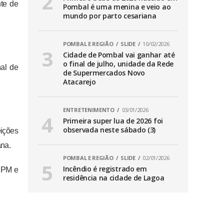
te de
Pombal é uma menina e veio ao
mundo por parto cesariana
POMBAL E REGIÃO
SLIDE
10/02/2026
Cidade de Pombal vai ganhar até
o final de julho, unidade da Rede
nal de
de Supermercados Novo
Atacarejo
ENTRETENIMENTO
03/01/2026
Primeira super lua de 2026 foi
observada neste sábado (3)
eições
ana.
POMBAL E REGIÃO
SLIDE
02/01/2026
Incêndio é registrado em
s PM e
residência na cidade de Lagoa