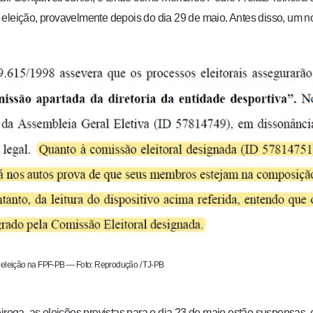
 eleição, provavelmente depois do dia 29 de maio
. Antes disso, um 
 eleição na FPF-PB — Foto: Reprodução / TJ-PB
oga, as eleições previstas para o dia 23 de maio estão suspensas,