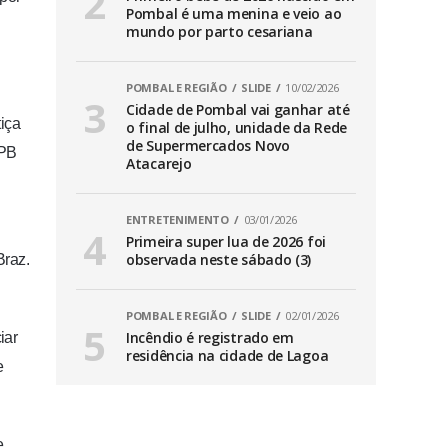
Pombal é uma menina e veio ao
mundo por parto cesariana
POMBAL E REGIÃO
SLIDE
10/02/2026
Cidade de Pombal vai ganhar até
iça
o final de julho, unidade da Rede
de Supermercados Novo
-PB
Atacarejo
ENTRETENIMENTO
03/01/2026
Primeira super lua de 2026 foi
observada neste sábado (3)
Braz.
POMBAL E REGIÃO
SLIDE
02/01/2026
Incêndio é registrado em
iar
residência na cidade de Lagoa
e
e