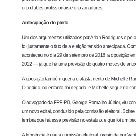
oito clubes profissionais e oito amadores.
Antecipação do pleito
Um dos argumentos utilizados por Arlan Rodrigues e pelo
foi justamente o fato de a eleição ter sido antecipada. 
aconteceu no dia 29 de setembro de 2018,
a oposição en
2022
— já que há uma previsão de quatro meses de ante
A oposição também queria o afastamento de Michelle Rama
O pedido, no entanto, foi negado,
e Michelle segue no co
O advogado da FPF-PB, George Ramalho Júnior, viu com t
um novo edital, conduzido pela comissão eleitoral. Sobre
lembra que há essa previsão no estatuto, e que foi um pedid
A tendência é que a comissão eleitoral, presidida por Va