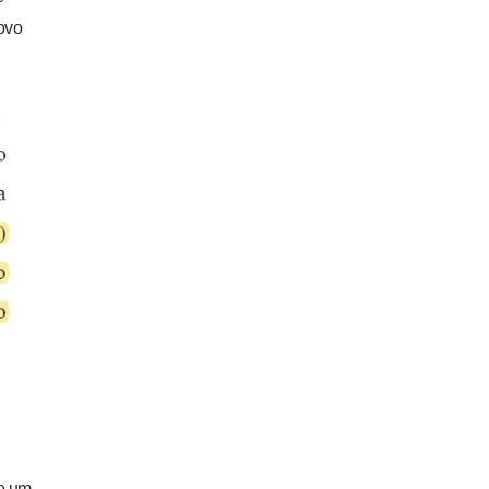
novo
 e um