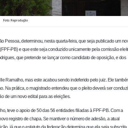
Foto: Reprodução
oão Pessoa,
determinou, nesta quarta-feira, que seja publicado um no
 (FPF-PB) e que este seja conduzido unicamente pela comissão eleit
drigues, que pretende se lançar como candidato de oposição, e dos
elle Ramalho, mas este acabou sendo indeferido pelo juiz
. Ele tamb
o. Na prática, o magistrado entendeu que o pleito deverá ser conduz
ão de um novo edital para as eleições.
o, teve o apoio de 50 das 56 entidades filiadas à FPF-PB. Com a
novo registro de chapa. Se mantiver o número de adesão, a atual
o, já que o estatuto da federação determina que ela seja subscrita