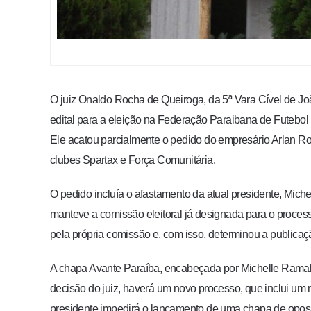
O juiz Onaldo Rocha de Queiroga, da 5ª Vara Cível de J
edital para a eleição na Federação Paraibana de Futebol
Ele acatou parcialmente o pedido do empresário Arlan Ro
clubes Spartax e Força Comunitária.
O pedido incluía o afastamento da atual presidente, Mich
manteve a comissão eleitoral já designada para o process
pela própria comissão e, com isso, determinou a publicaç
A chapa Avante Paraíba, encabeçada por Michelle Ramalh
decisão do juiz, haverá um novo processo, que inclui um 
presidente impedirá o lançamento de uma chapa de oposiçã