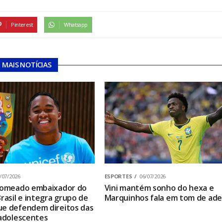
Pinterest
Whatsapp
MAIS NOTÍCIAS
/07/2026
ESPORTES
06/07/2026
 nomeado embaixador do
Vini mantém sonho do hexa e
rasil e integra grupo de
Marquinhos fala em tom de ad
e defendem direitos das
 adolescentes