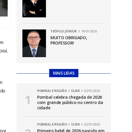
TEÓFILO JÚNIOR
14/01/2026
MUITO OBRIGADO,
vo
PROFESSOR!
oral
.
MAIS LIDAS
ém
ido
POMBAL E REGIÃO
SLIDE
02/01/2026
Pombal celebra chegada de 2026
com grande público no centro da
cidade
POMBAL E REGIÃO
SLIDE
02/01/2026
Primeiro bebê de 2026 nascido em
 por