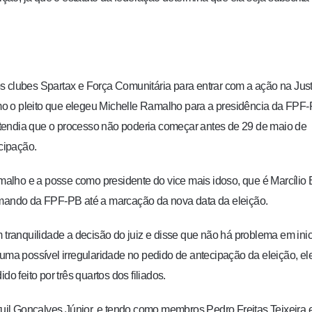
s clubes Spartax e Força Comunitária para entrar com a ação na Just
Como o pleito que elegeu Michelle Ramalho para a presidência da FPF
tendia que o processo não poderia começar antes de 29 de maio de
cipação.
lho e a posse como presidente do vice mais idoso, que é Marcílio 
mando da FPF-PB até a marcação da nova data da eleição
.
ranquilidade a decisão do juiz e disse que não há problema em inic
 uma possível irregularidade no pedido de antecipação da eleição, el
o feito por três quartos dos filiados.
ntuil Gonçalves Júnior, e tendo como membros Pedro Freitas Teixeira 