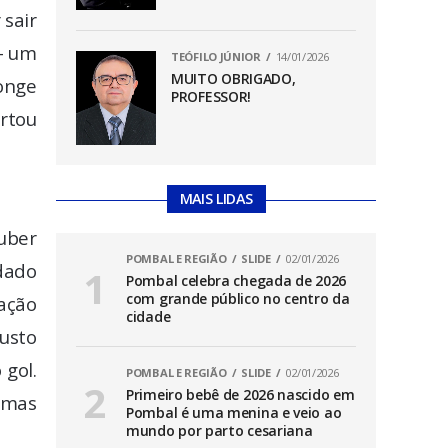
 sair
– um
TEÓFILO JÚNIOR
14/01/2026
MUITO OBRIGADO,
longe
PROFESSOR!
ortou
MAIS LIDAS
Zuber
POMBAL E REGIÃO
SLIDE
02/01/2026
 dado
Pombal celebra chegada de 2026
com grande público no centro da
ração
cidade
usto
 gol.
POMBAL E REGIÃO
SLIDE
02/01/2026
Primeiro bebê de 2026 nascido em
 mas
Pombal é uma menina e veio ao
mundo por parto cesariana