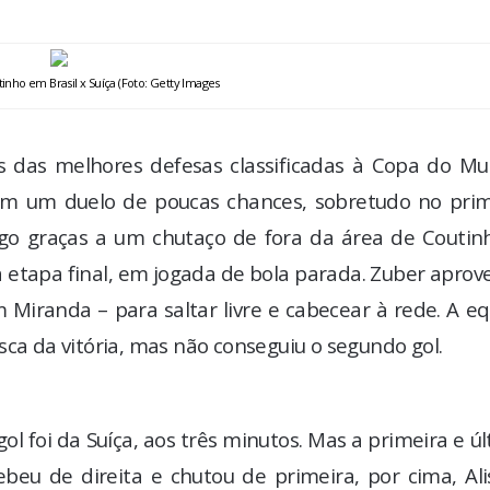
tinho em Brasil x Suíça (Foto: Getty Images
as das melhores defesas classificadas à Copa do Mu
Em um duelo de poucas chances, sobretudo no prim
go graças a um chutaço de fora da área de Coutinh
 etapa final, em jogada de bola parada. Zuber aprov
Miranda – para saltar livre e cabecear à rede. A e
sca da vitória, mas não conseguiu o segundo gol.
ol foi da Suíça, aos três minutos. Mas a primeira e ú
beu de direita e chutou de primeira, por cima, Ali