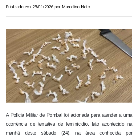
BRASIL
Publicado em: 25/01/2026
por
Marcelino Neto
MUNDO
ESPORTES
ENTRETENIMENTO
ENQUETE
TV LPB
FOTOS
A Polícia Militar de Pombal foi acionada para atender a uma
ocorrência de tentativa de feminicídio, fato acontecido na
COLUNISTAS
manhã deste sábado (24), na área conhecida por