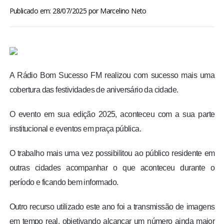
BRASIL
Publicado em: 28/07/2025
por
Marcelino Neto
MUNDO
ESPORTES
A Rádio Bom Sucesso FM realizou com sucesso mais uma
cobertura das festividades de aniversário da cidade.
ENTRETENIMENTO
O evento em sua edição 2025, aconteceu com a sua parte
ENQUETE
institucional e eventos em praça pública.
TV LPB
O trabalho mais uma vez possibilitou ao público residente em
outras cidades acompanhar o que aconteceu durante o
FOTOS
período e ficando bem informado.
COLUNISTAS
Outro recurso utilizado este ano foi a transmissão de imagens
em tempo real, objetivando alcançar um número ainda maior