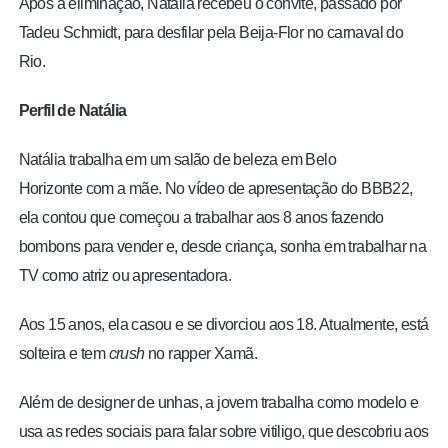
Após a eliminação, Natália recebeu o convite, passado por
Tadeu Schmidt, para desfilar pela Beija-Flor no carnaval do
Rio.
Perfil de Natália
Natália trabalha em um salão de beleza em Belo
Horizonte com a mãe. No vídeo de apresentação do BBB22,
ela contou que começou a trabalhar aos 8 anos fazendo
bombons para vender e, desde criança,
sonha
em trabalhar na
TV como
atriz
ou
apresentadora
.
Aos 15 anos, ela casou e se divorciou aos 18. Atualmente, está
solteira e tem
crush
no rapper
Xamã
.
Além de designer de unhas, a jovem trabalha como modelo e
usa as redes sociais para falar sobre vitiligo, que descobriu aos