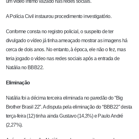
um
vídeo íntimo
vazado nas
redes sociais
.
A Polícia Civil instaurou
procedimento investigatório.
Conforme consta no registro policial, o suspeito de ter
divulgado o vídeo já tinha
ameaçado
mostrar as imagens há
cerca de dois anos. No entanto, à época, ele não o fez, mas
teria jogado o vídeo nas
redes sociais
após a entrada de
Natália no BBB22.
Eliminação
Natália foi a décima terceira eliminada no paredão do “Big
Brother Brasil 22”. A disputa pela eliminação do “BBB22” desta
terça-feira (12) tinha ainda Gustavo (14,3%) e Paulo André
(2,27%).