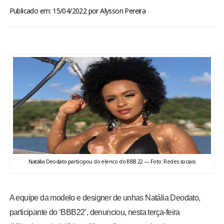
BRASIL
Publicado em: 15/04/2022
por
Alysson Pereira
MUNDO
ESPORTES
ENTRETENIMENTO
ENQUETE
TV LPB
Natália Deodato participou do elenco do BBB 22 — Foto: Redes sociais
FOTOS
A equipe da modelo e designer de unhas
Natália Deodato
,
COLUNISTAS
participante do ‘BBB22’, denunciou, nesta terça-feira