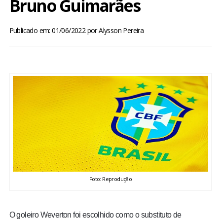
Bruno Guimarães
BRASIL
Publicado em: 01/06/2022
por
Alysson Pereira
MUNDO
ESPORTES
ENTRETENIMENTO
ENQUETE
TV LPB
FOTOS
Foto: Reprodução
COLUNISTAS
O goleiro Weverton foi escolhido como o substituto de