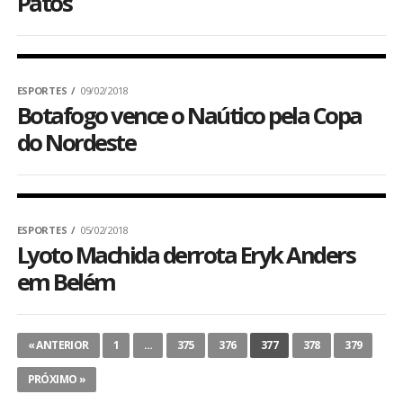
Patos
ESPORTES
09/02/2018
Botafogo vence o Naútico pela Copa
do Nordeste
ESPORTES
05/02/2018
Lyoto Machida derrota Eryk Anders
em Belém
« ANTERIOR
1
…
375
376
377
378
379
PRÓXIMO »