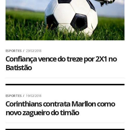
BRASIL
MUNDO
ESPORTES
ESPORTES
23/02/2018
ENTRETENIMENTO
Confiança vence do treze por 2X1 no
Batistão
ENQUETE
TV LPB
ESPORTES
19/02/2018
Corinthians contrata Marllon como
FOTOS
novo zagueiro do timão
COLUNISTAS