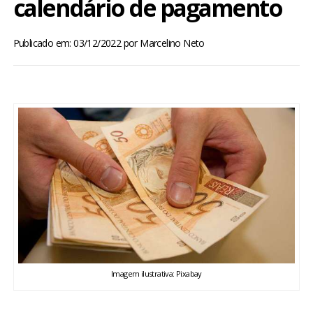
calendário de pagamento
BRASIL
Publicado em: 03/12/2022
por
Marcelino Neto
MUNDO
ESPORTES
ENTRETENIMENTO
ENQUETE
TV LPB
FOTOS
Imagem ilustrativa: Pixabay
COLUNISTAS