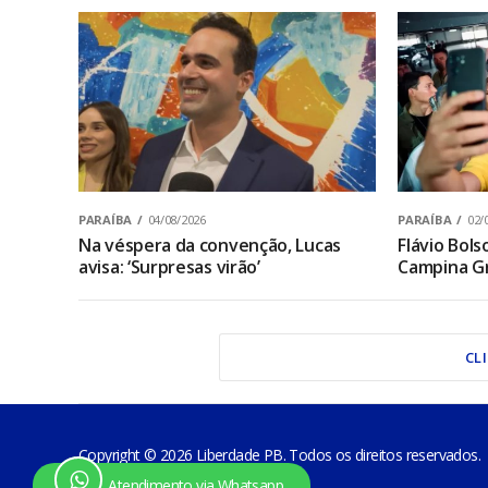
PARAÍBA
04/08/2026
PARAÍBA
02/
Na véspera da convenção, Lucas
Flávio Bol
avisa: ‘Surpresas virão’
Campina Gr
CL
Copyright © 2026 Liberdade PB. Todos os direitos reservados.
Atendimento via Whatsapp