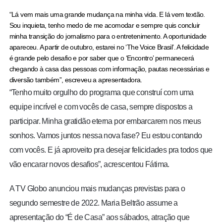
“Lá vem mais uma grande mudança na minha vida. E lá vem textão.
Sou inquieta, tenho medo de me acomodar e sempre quis concluir
minha transição do jornalismo para o entretenimento. A oportunidade
apareceu. A partir de outubro, estarei no ‘The Voice Brasil’. A felicidade
é grande pelo desafio e por saber que o ‘Encontro’ permanecerá
chegando à casa das pessoas com informação, pautas necessárias e
diversão também”, escreveu a apresentadora.
“Tenho muito orgulho do programa que construí com uma
equipe incrível e com vocês de casa, sempre dispostos a
participar. Minha gratidão eterna por embarcarem nos meus
sonhos. Vamos juntos nessa nova fase? Eu estou contando
com vocês. E já aproveito pra desejar felicidades pra todos que
vão encarar novos desafios”, acrescentou Fátima.
A TV Globo anunciou mais mudanças previstas para o
segundo semestre de 2022. Maria Beltrão assume a
apresentação do “É de Casa” aos sábados, atração que