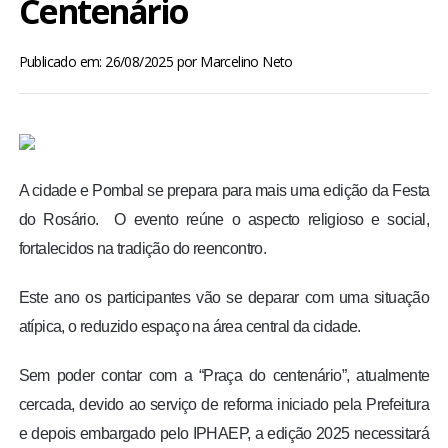
Centenário
BRASIL
Publicado em: 26/08/2025
por
Marcelino Neto
MUNDO
ESPORTES
ENTRETENIMENTO
A cidade e Pombal se prepara para mais uma edição da Festa
do Rosário. O evento reúne o aspecto religioso e social,
ENQUETE
fortalecidos na tradição do reencontro.
TV LPB
Este ano os participantes vão se deparar com uma situação
atípica, o reduzido espaço na área central da cidade.
FOTOS
Sem poder contar com a “Praça do centenário”, atualmente
cercada, devido ao serviço de reforma iniciado pela Prefeitura
COLUNISTAS
e depois embargado pelo IPHAEP, a edição 2025 necessitará